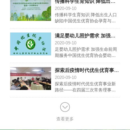
咳、白喉、破伤风和麻疹的免
传播科学生育知识 降低出生人口缺陷
主要是针对生殖系统和遗传因素
疫。1992年卫生部又将乙型肝炎
2020-09-10
所做的检查。夫妻双方同做相关
疫苗纳入计划免疫范畴。随着科
传播科学生育知识 降低出生人口
项目的孕前检查，是给孩子一生
技进步，计划免疫将不断扩大其
缺陷中国优生优育协会孕育与生
健康的基本保证。健康的宝宝首
内容。
殖专业委员会召开成立大会2020
先必须是健康精子和卵子结合的
年8月15日上午，中国优生优育协
结晶，所以男士也要作检查。孕
满足婴幼儿照护需求 加强生命前周期服务
会孕育与生殖专业委员会在北京
前检查最佳时间是怀孕前3～6个
2020-09-10
和平宾馆召开成立大会暨第一次
月。
足婴幼儿照护需求 加强生命前周
委员会。会议采取线上线下相结
期服务中国优生优育协会婴幼儿
合方式进行，选举产生第一届委
养护专业委员会成立 2020年8月8
员会和主任委员、副主任委员、
日上午，中国优生优育协会婴幼
执行主任。中国优生优育协会戴
探索后疫情时代优生优育事业新路径
儿养育照护专业委员会在北京辽
旭光会长和吕贞臻副会长、王松
2020-09-10
宁大厦召开成立大会。会议采取
俊副会长到会指导，协会副秘书
探索后疫情时代优生优育事业新
线上与线下相结合的方式进行，
长兼办公室主任李月富、组织会
路径——在四届三次常务理事会
主任委员、副主任委员、执行主
员部部长范国茜、教育培训部
暨专题研讨会上的发言（摘要）
任、委员会委员候选人和会员单
（2020年8月22日，北京）中国优
位、合作单位代表近200人参加会
生优育协会会长 戴旭光 在全
议。中国优生优育协会戴旭光会
国抗疫斗争进入常态化形势下，
长，北京市卫生健康委妇幼处郗
查看更多
中国优生优育协会采取线下线上
淑艳处长，中国优生优育协会吕
相结合的方式，召开四届三次常
贞臻、成家树、王松俊