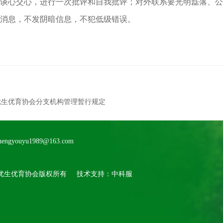
谈心交心，进行一次批评和自我批评；对外联系要光明磊落、公
消息，不发阴暗信息，不犯低级错误。
优生优育协会分支机构管理暂行规定
gyouyu1989@163.com
优生优育协会版权所有
技术支持：中科服