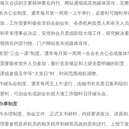
每次会议的主要精神要在内刊、网站通报或其他媒体宣传，完整
长办公会制度。通常每月第一周周一上午举行，必要时可随时举
加，工作需要时吸收非驻会副会长、各类机构负责人和有关人员
和常务理事会决议，安排协会月度或阶段大项工作，研究解决重
视情在内部刊物、门户网站发布或媒体宣传。
支部“三会一课”制度。通常每月第一周周一在会长办公会或集
需要吸收党外人员参加，履行党章规定和上级党委明确的职责，
课或参观见学等“大党日”时，时间范围相机调整。
作碰头会制度。通常每周五上午进行，由秘书长负责召集和组织
要时，可由会长或副会长就大项工作随时召开碰头会。
办事制度
件办理制度。协会文件、正式文书材料，内容要讲政治、讲原则
理要参照政府机关的相关程序和精简高效的原则进行。上报下发