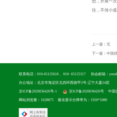
想，开展一次
往，不传小道
上一篇：无
下一篇：中国
联系电话：010-65125618 、010- 65125317 协会邮箱：youshen
办公地址：北京市海淀区北四环西路甲2号 辽宁大厦24层
京ICP备2020036426号-1
京ICP备2020036426号
中国
网站浏览量：
1628875 最佳显示分辨率为：1920*1080
网上有害信
息举报专区