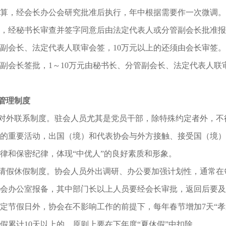
算，经会长办公会研究批准后执行，年中根据需要作一次微调。
，经秘书长审查并签字同意后由法定代表人或分管副会长批准报销
副会长、法定代表人联审会签，10万元以上的还须由会长审签
副会长签批，1～10万元由秘书长、分管副会长、法定代表人联
管理制度
对外联系制度。驻会人员尤其是党员干部，除特殊约定者外，不
的重要活动，出国（境）和代表协会与外方接触、接受国（境）
律和保密纪律，体现“中优人”的良好素质和形象。
请假休假制度。协会人员外出调研、办公要加强计划性，通常在
会办公室报备，其中部门长以上人员要经会长审批，返回后要及
定节假日外，协会在不影响工作的前提下，每年春节增加7天“孝亲
假累计10天以上的，原则上要在下年度“夏休假”中扣除。